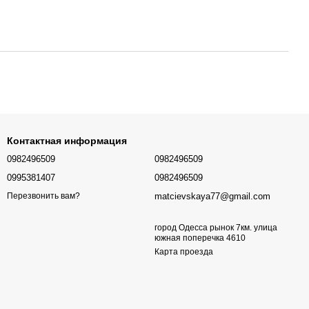
Контактная информация
0982496509
0982496509
0995381407
0982496509
matcievskaya77@gmail.com
Перезвонить вам?
город Одесса рынок 7км. улица
южная поперечка 4610
Карта проезда