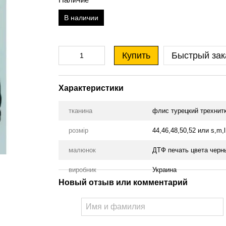
В наличии
Купить
Быстрый зак
Характеристики
тканина
флис турецкий трехнит
розмір
44,46,48,50,52 или s,m,l,
малюнок
ДТФ печать цвета черн
виробник
Украина
Новый отзыв или комментарий