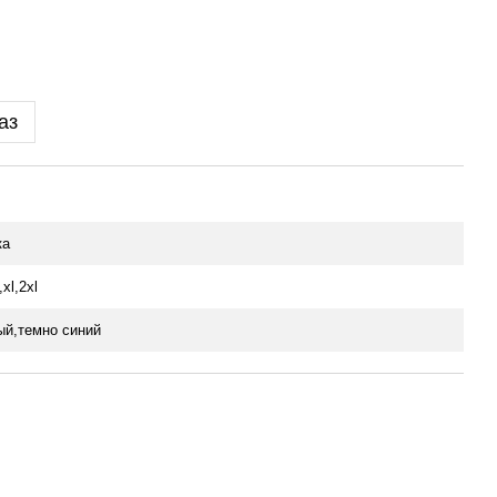
аз
ка
xl,2xl
ый,темно синий