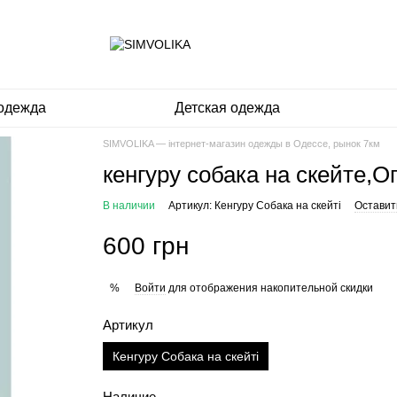
одежда
Детская одежда
SIMVOLIKA — інтернет-магазин одежды в Одессе, рынок 7км
кенгуру собака на скейте,О
В наличии
Артикул: Кенгуру Собака на скейті
Оставит
600 грн
Войти
для отображения накопительной скидки
%
Артикул
Кенгуру Собака на скейті
Наличие