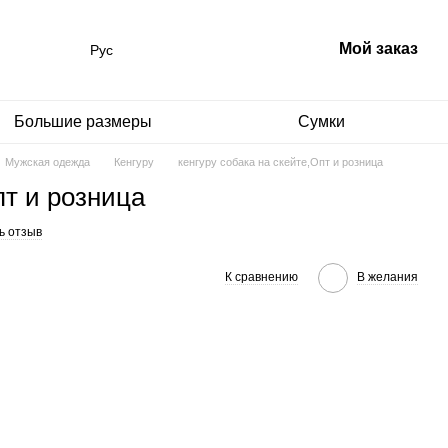
Мой заказ
Рус
Большие размеры
Сумки
Мужская одежда
Кенгуру
кенгуру собака на скейте,Опт и розница
пт и розница
ь отзыв
К сравнению
В желания