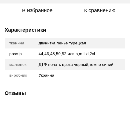
В избранное
К сравнению
Характеристики
тканина
двунитка пенье турецкая
розмір
44,46,48,50,52 или s,m,l,xl,2xl
малюнок
ДТФ печать цвета черный,темно синий
виробник
Украина
Отзывы