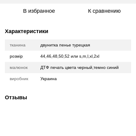
В избранное
К сравнению
Характеристики
тканина
двунитка пенье турецкая
розмір
44,46,48,50,52 или s,m,l,xl,2xl
малюнок
ДТФ печать цвета черный,темно синий
виробник
Украина
Отзывы