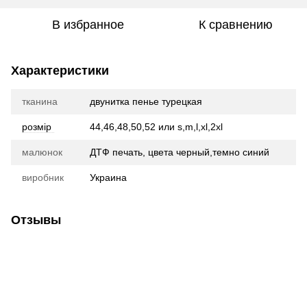
В избранное
К сравнению
Характеристики
тканина
двунитка пенье турецкая
розмір
44,46,48,50,52 или s,m,l,xl,2xl
малюнок
ДТФ печать, цвета черный,темно синий
виробник
Украина
Отзывы