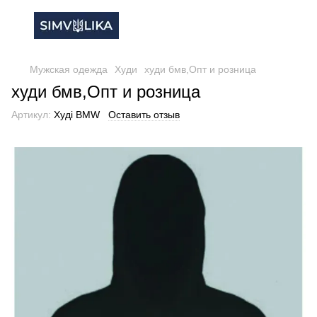
Мужская одежда
Худи
худи бмв,Опт и розница
худи бмв,Опт и розница
Артикул:
Худі BMW
Оставить отзыв