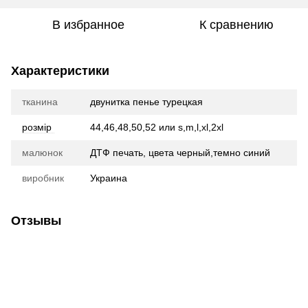
В избранное
К сравнению
Характеристики
тканина
двунитка пенье турецкая
розмір
44,46,48,50,52 или s,m,l,xl,2xl
малюнок
ДТФ печать, цвета черный,темно синий
виробник
Украина
Отзывы