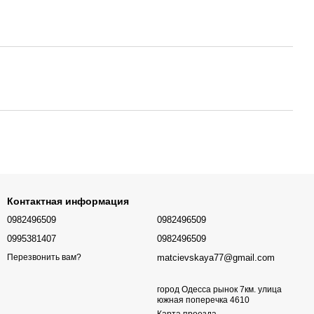
Контактная информация
0982496509
0982496509
0995381407
0982496509
matcievskaya77@gmail.com
Перезвонить вам?
город Одесса рынок 7км. улица
южная поперечка 4610