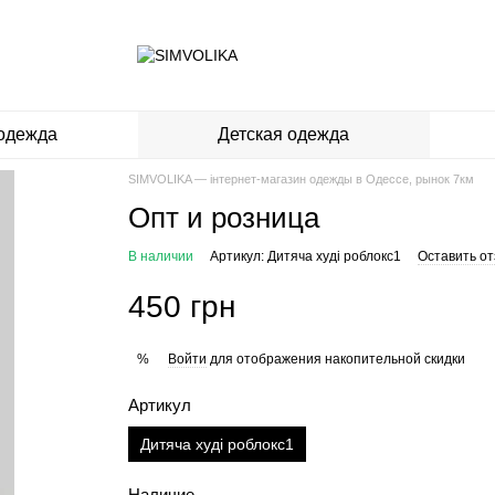
одежда
Детская одежда
SIMVOLIKA — інтернет-магазин одежды в Одессе, рынок 7км
Опт и розница
В наличии
Артикул: Дитяча худі роблокс1
Оставить о
450 грн
Войти
для отображения накопительной скидки
%
Артикул
Дитяча худі роблокс1
Наличие