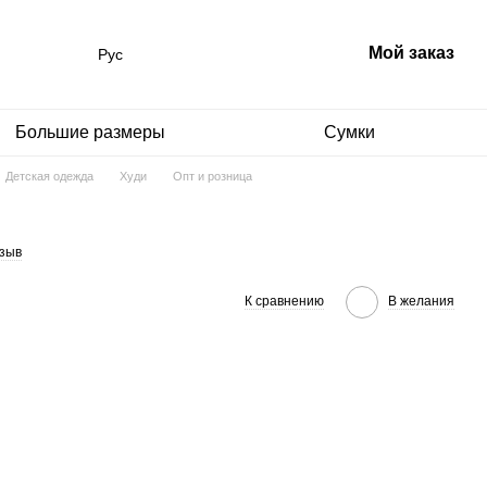
Мой заказ
Рус
Большие размеры
Сумки
Детская одежда
Худи
Опт и розница
тзыв
К сравнению
В желания