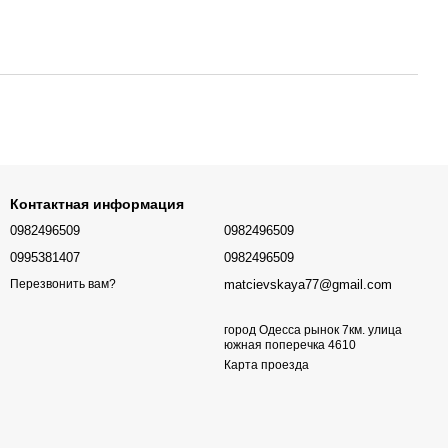
Контактная информация
0982496509
0982496509
0995381407
0982496509
matcievskaya77@gmail.com
Перезвонить вам?
город Одесса рынок 7км. улица
южная поперечка 4610
Карта проезда