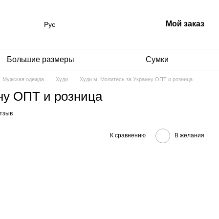
Мой заказ
Рус
Большие размеры
Сумки
Мужская одежда
Худи
Худи м. Молитесь за Украину ОПТ и розница
ну ОПТ и розница
тзыв
К сравнению
В желания