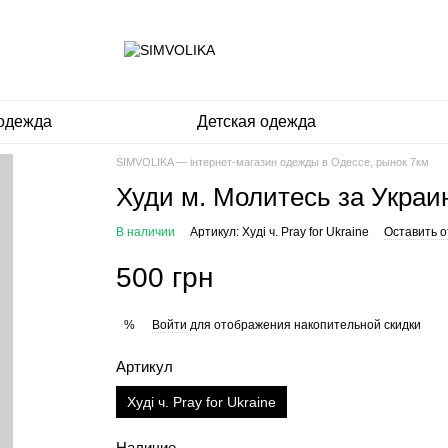
одежда
Детская одежда
SIMVOLIKA — інтернет-магазин одежды в Одессе, рынок 7км
Худи м. Молитесь за Украи
В наличии
Артикул: Худі ч. Pray for Ukraine
Оставить о
500 грн
Войти
для отображения накопительной скидки
%
Артикул
Худі ч. Pray for Ukraine
Наличие