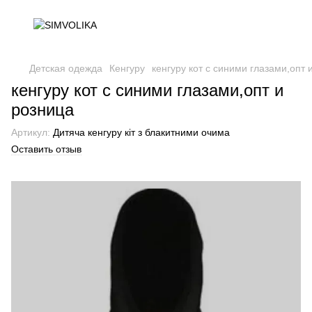
Детская одежда
Кенгуру
кенгуру кот с синими глазами,опт 
кенгуру кот с синими глазами,опт и
розница
Артикул:
Дитяча кенгуру кіт з блакитними очима
Оставить отзыв