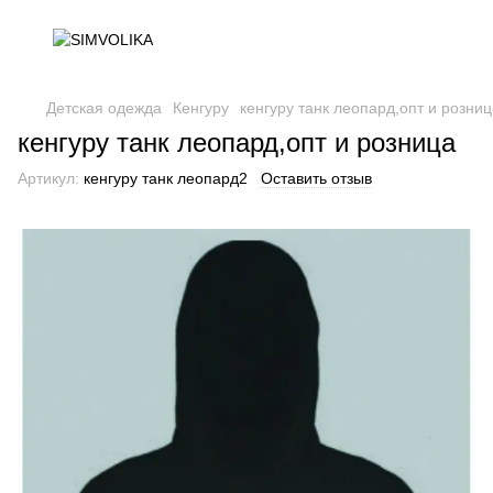
Детская одежда
Кенгуру
кенгуру танк леопард,опт и розни
кенгуру танк леопард,опт и розница
Артикул:
кенгуру танк леопард2
Оставить отзыв