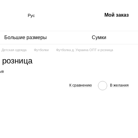
Мой заказ
Рус
Большие размеры
Сумки
Детская одежда
Футболки
Футболка д. Украина ОПТ и розница
 розница
ыв
К сравнению
В желания