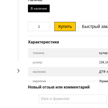
В наличии
Купить
Быстрый зак
Характеристики
тканина
кулир
розмір
134,1
малюнок
ДТФ п
виробник
Украи
Новый отзыв или комментарий