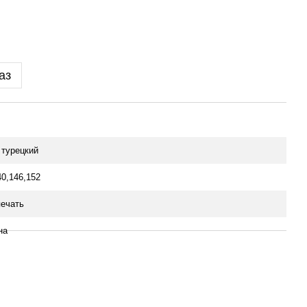
аз
 турецкий
40,146,152
ечать
на