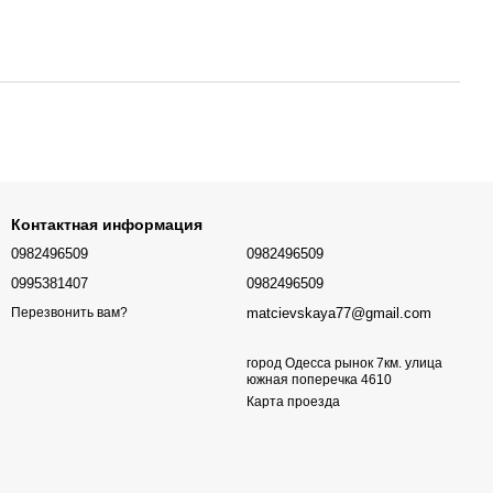
Контактная информация
0982496509
0982496509
0995381407
0982496509
matcievskaya77@gmail.com
Перезвонить вам?
город Одесса рынок 7км. улица
южная поперечка 4610
Карта проезда