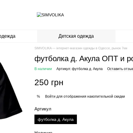
одежда
Детская одежда
SIMVOLIKA — інтернет-магазин одежды в Одессе, рынок 7км
футболка д. Акула ОПТ и р
В наличии
Артикул: футболка д. Акула
Оставить отзы
250 грн
Войти
для отображения накопительной скидки
%
Артикул
футболка д. Акула
Наличие