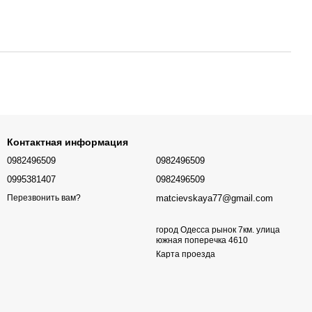
Контактная информация
0982496509
0982496509
0995381407
0982496509
matcievskaya77@gmail.com
Перезвонить вам?
город Одесса рынок 7км. улица
южная поперечка 4610
Карта проезда