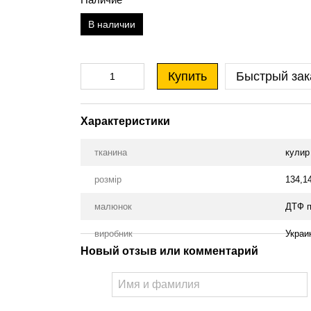
В наличии
Купить
Быстрый зак
Характеристики
тканина
кулир
розмір
134,1
малюнок
ДТФ п
виробник
Украи
Новый отзыв или комментарий