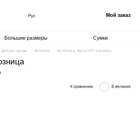
Мой заказ
Рус
Большие размеры
Сумки
Детская одежда
Футболки
футболка д. Акула ОПТ и розница
озница
в
К сравнению
В желания