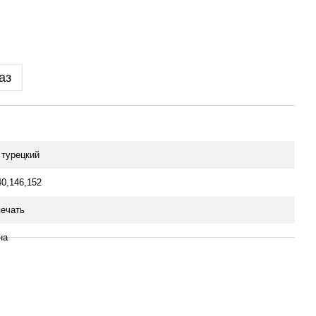
аз
 турецкий
40,146,152
ечать
на