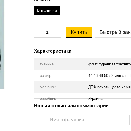
В наличии
Купить
Быстрый зак
Характеристики
тканина
флис турецкий трехнит
розмір
44,46,48,50,52 или s,m,l,
малюнок
ДТФ печать цвета черн
виробник
Украина
Новый отзыв или комментарий