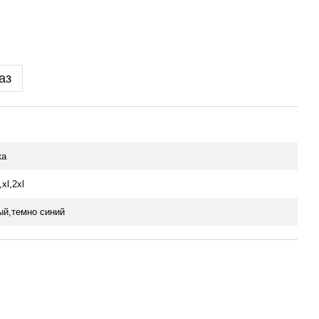
аз
ка
xl,2xl
ый,темно синий