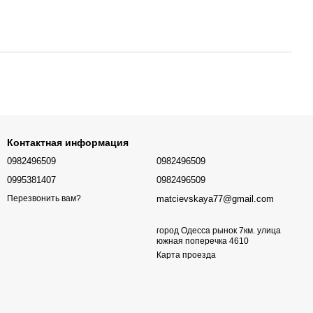
Контактная информация
0982496509
0982496509
0995381407
0982496509
matcievskaya77@gmail.com
Перезвонить вам?
город Одесса рынок 7км. улица
южная поперечка 4610
Карта проезда