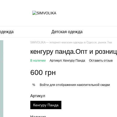
одежда
Детская одежда
SIMVOLIKA — інтернет-магазин одежды в Одессе, рынок 7км
кенгуру панда.Опт и розни
В наличии
Артикул: Кенгуру Панда
Оставить отзыв
600 грн
Войти
для отображения накопительной скидки
%
Артикул
Кенгуру Панда
Наличие