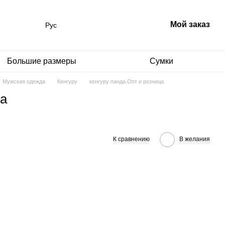
Мой заказ
Рус
Большие размеры
Сумки
Мужская одежда
Кенгуру
кенгуру панда.Опт и розница
ца
К сравнению
В желания